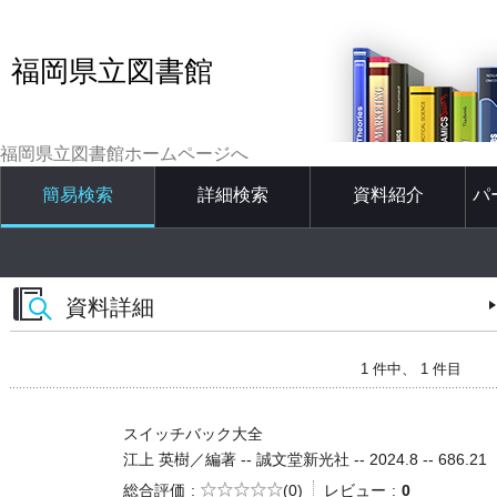
福岡県立図書館
福岡県立図書館ホームページへ
簡易検索
詳細検索
資料紹介
パ
資料詳細
1 件中、 1 件目
スイッチバック大全
江上 英樹／編著 -- 誠文堂新光社 -- 2024.8 -- 686.21
5段階評価
総合評価
(0)
レビュー
0