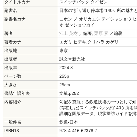
タイトルカナ
スイッチバック タイゼン
副書名
日本の“折り返し停車場”140ケ所の魅力
副書名カナ
ニホン ノ オリカエシ テイシャジョウ 
オ ゼンショウカイ
著者
江上 英樹
／編著,
栗原 景
／編著
著者カナ
エガミ ヒデキ,クリハラ カゲリ
出版地
東京
出版者
誠文堂新光社
出版年
2024.8
ページ数
255p
大きさ
25cm
書誌年譜年表
文献:p252
内容紹介
勾配を克服する鉄道技術の一つとして知
(存在した)スイッチバック約140ケ所
詳細な図版データ、現状探訪ガイドを掲
一般件名
鉄道-日本
ISBN13
978-4-416-62378-7