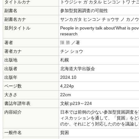
タイトルカナ
トウジシャ ガ カタル ヒンコン トワ ナ
副書名
参加型貧困調査の可能性
副書名カナ
サンカガタ ヒンコン チョウサ ノ カノ
並列タイトル
People in poverty talk about‘What is pove
research
著者
陳 勝
／著
著者カナ
チン ショウ
出版地
札幌
出版者
北海道大学出版会
出版年
2024.10
ページ数
4,224p
大きさ
22cm
書誌年譜年表
文献:p219～224
内容紹介
日本では前例の少ない参加型貧困調査を
ィスカッションを通して、「貧困」をど
のか、それにどう対応したのかを議論し
一般件名
貧困