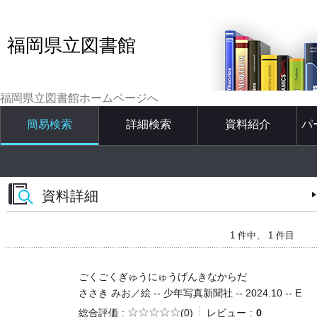
福岡県立図書館
福岡県立図書館ホームページへ
簡易検索
詳細検索
資料紹介
パ
資料詳細
1 件中、 1 件目
ごくごくぎゅうにゅうげんきなからだ
ささき みお／絵 -- 少年写真新聞社 -- 2024.10 -- E
5段階評価
総合評価
(0)
レビュー
0