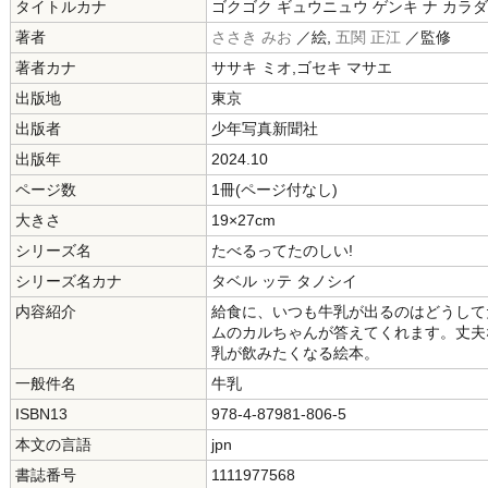
タイトルカナ
ゴクゴク ギュウニュウ ゲンキ ナ カラダ
著者
ささき みお
／絵,
五関 正江
／監修
著者カナ
ササキ ミオ,ゴセキ マサエ
出版地
東京
出版者
少年写真新聞社
出版年
2024.10
ページ数
1冊(ページ付なし)
大きさ
19×27cm
シリーズ名
たべるってたのしい!
シリーズ名カナ
タベル ッテ タノシイ
内容紹介
給食に、いつも牛乳が出るのはどうして
ムのカルちゃんが答えてくれます。丈夫
乳が飲みたくなる絵本。
一般件名
牛乳
ISBN13
978-4-87981-806-5
本文の言語
jpn
書誌番号
1111977568