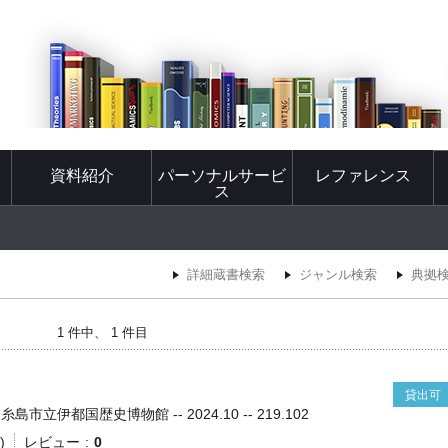
資料紹介
パーソナルサービ
レファレンス
ス
詳細蔵書検索
ジャンル検索
典拠
1 件中、 1 件目
貸出可
市立伊都国歴史博物館 -- 2024.10 -- 219.102
)
レビュー
0