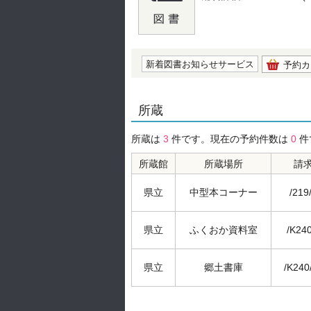
の0.0
新着図書お知らせサービス
予約カ
所蔵
所蔵は
3
件です。現在の予約件数は
0
件
所蔵館
所蔵場所
請
県立
中型本コーナー
/219
県立
ふくおか資料室
/K240
県立
郷土書庫
/K240