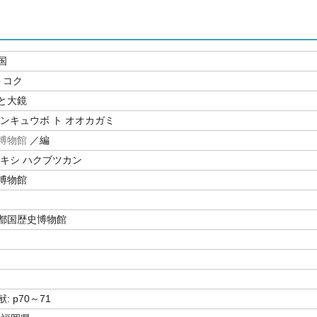
国
トコク
と大鏡
フンキュウボ ト オオカガミ
博物館
／編
レキシ ハクブツカン
博物館
都国歴史博物館
 p70～71