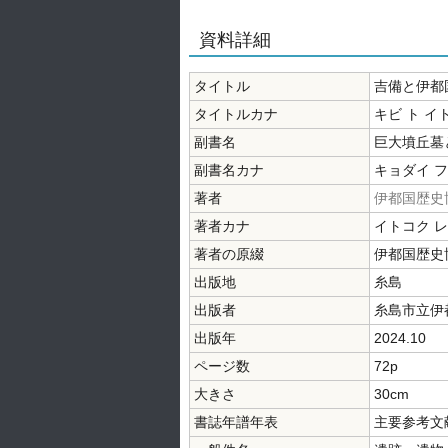
資料詳細
タイトル
吉備と伊都
タイトルカナ
キビ ト イ
副書名
巨大墳丘墓
副書名カナ
キョダイ 
著者
伊都国歴史
著者カナ
イトコク 
著者の原綴
伊都国歴史
出版地
糸島
出版者
糸島市立伊
出版年
2024.10
ページ数
72p
大きさ
30cm
書誌年譜年表
主要参考文献: