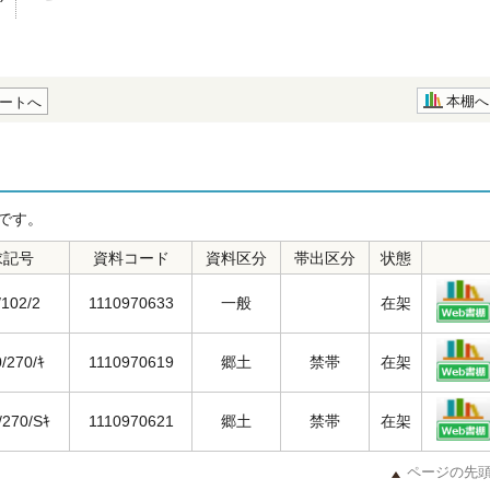
本棚へ
ートへ
です。
求記号
資料コード
資料区分
帯出区分
状態
/102/2
1110970633
一般
在架
/270/ｷ
1110970619
郷土
禁帯
在架
/270/Sｷ
1110970621
郷土
禁帯
在架
ページの先