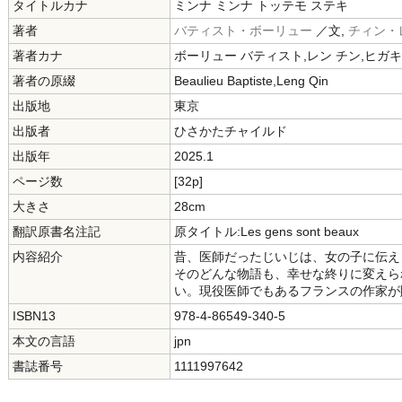
タイトルカナ
ミンナ ミンナ トッテモ ステキ
著者
バティスト・ボーリュー
／文,
チィン・
著者カナ
ボーリュー バティスト,レン チン,ヒガキ
著者の原綴
Beaulieu Baptiste,Leng Qin
出版地
東京
出版者
ひさかたチャイルド
出版年
2025.1
ページ数
[32p]
大きさ
28cm
翻訳原書名注記
原タイトル:Les gens sont beaux
内容紹介
昔、医師だったじいじは、女の子に伝え
そのどんな物語も、幸せな終りに変えら
い。現役医師でもあるフランスの作家が
ISBN13
978-4-86549-340-5
本文の言語
jpn
書誌番号
1111997642