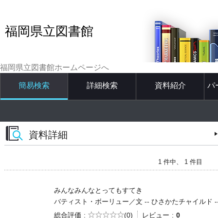
福岡県立図書館
福岡県立図書館ホームページへ
簡易検索
詳細検索
資料紹介
パ
資料詳細
1 件中、 1 件目
みんなみんなとってもすてき
バティスト・ボーリュー／文 -- ひさかたチャイルド -- 202
5段階評価
総合評価
(0)
レビュー
0