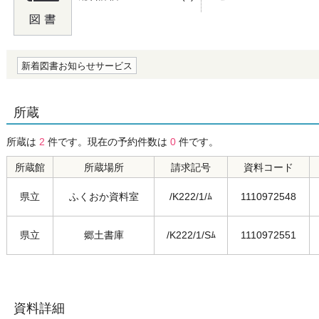
の0.0
新着図書お知らせサービス
所蔵
所蔵は
2
件です。現在の予約件数は
0
件です。
所蔵館
所蔵場所
請求記号
資料コード
県立
ふくおか資料室
/K222/1/ﾑ
1110972548
県立
郷土書庫
/K222/1/Sﾑ
1110972551
資料詳細