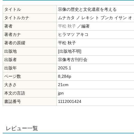
タイトル
宗像の歴史と文化遺産を考える
タイトルカナ
ムナカタ ノ レキシ ト ブンカ イサン オ
著者
平松 秋子
／編著
著者カナ
ヒラマツ アキコ
著者の原綴
平松 秋子
出版地
[出版地不明]
出版者
宗像考古刊行会
出版年
2025.1
ページ数
8,284p
大きさ
21cm
本文の言語
jpn
書誌番号
1112001424
レビュー一覧