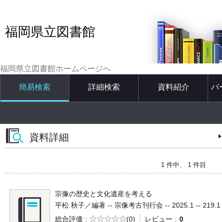
福岡県立図書館
福岡県立図書館ホームページへ
簡易検索
詳細検索
資料紹介
パ
資料詳細
1 件中、 1 件目
宗像の歴史と文化遺産を考える
平松 秋子／編著 -- 宗像考古刊行会 -- 2025.1 -- 219.1
5段階評価
総合評価
(0)
レビュー
0