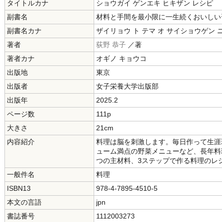
タイトルカナ
ショウガイ ゲンエキ ヒキザン レシピ
副書名
材料と手間を最小限に一生続くおいしい
副書名カナ
ザイリョウ ト テマ オ サイショウゲン 
著者
荻野 恭子
／著
著者カナ
オギノ キョウコ
出版地
東京
出版者
女子栄養大学出版部
出版年
2025.2
ページ数
111p
大きさ
21cm
内容紹介
料理は脳を刺激します。毎日作って生涯
ューム満点の野菜メニューなど、長年料
つの主材料、3ステップで作る料理のレ
一般件名
料理
ISBN13
978-4-7895-4510-5
本文の言語
jpn
書誌番号
1112003273