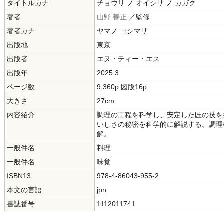
タイトルカナ
チョウリ ノ オイシサ ノ カガク
著者
山野 善正
／監修
著者カナ
ヤマノ ヨシマサ
出版地
東京
出版者
エヌ・ティー・エス
出版年
2025.3
ページ数
9,360p 図版16p
大きさ
27cm
内容紹介
調理の工程を科学し、安定した匠の技を
いしさの秘密を科学的に解説する。調理
解。
一般件名
料理
一般件名
味覚
ISBN13
978-4-86043-955-2
本文の言語
jpn
書誌番号
1112011741