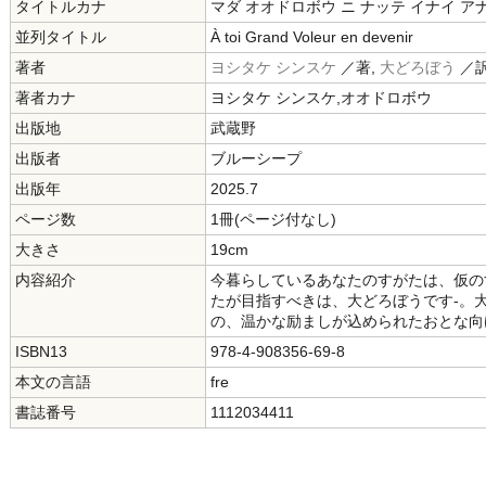
タイトルカナ
マダ オオドロボウ ニ ナッテ イナイ ア
並列タイトル
À toi Grand Voleur en devenir
著者
ヨシタケ シンスケ
／著,
大どろぼう
／
著者カナ
ヨシタケ シンスケ,オオドロボウ
出版地
武蔵野
出版者
ブルーシープ
出版年
2025.7
ページ数
1冊(ページ付なし)
大きさ
19cm
内容紹介
今暮らしているあなたのすがたは、仮の
たが目指すべきは、大どろぼうです-。
の、温かな励ましが込められたおとな向
ISBN13
978-4-908356-69-8
本文の言語
fre
書誌番号
1112034411