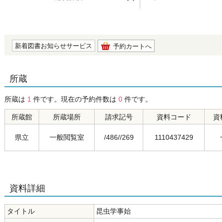
の0.0
新着図書お知らせサービス
予約カートへ
所蔵
所蔵は
1
件です。現在の予約件数は
0
件です。
所蔵館
所蔵場所
請求記号
資料コード
資
県立
一般閲覧室
/486//269
1110437429
資料詳細
タイトル
昆虫学事始