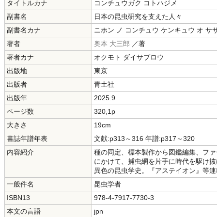
タイトルカナ
コンチュウガク コトハジメ
副書名
日本の昆虫研究を支えた人々
副書名カナ
ニホン ノ コンチュウ ケンキュウ オ サ
著者
奥本 大三郎
／著
著者カナ
オクモト ダイサブロウ
出版地
東京
出版者
青土社
出版年
2025.9
ページ数
320,1p
大きさ
19cm
書誌年譜年表
文献:p313～316 年譜:p317～320
内容紹介
種の同定、標本製作から図鑑編集、ファ
にかけて、捕虫網を片手に時代を駆け抜
異色の昆虫学史。『アステイオン』等連
一般件名
昆虫学者
ISBN13
978-4-7917-7730-3
本文の言語
jpn