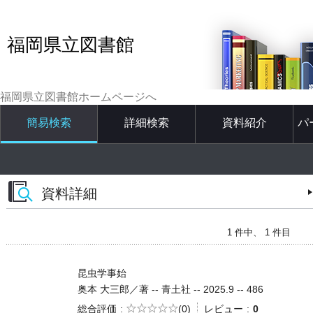
福岡県立図書館
福岡県立図書館ホームページへ
簡易検索
詳細検索
資料紹介
パ
資料詳細
1 件中、 1 件目
昆虫学事始
奥本 大三郎／著 -- 青土社 -- 2025.9 -- 486
5段階評価
総合評価
(0)
レビュー
0