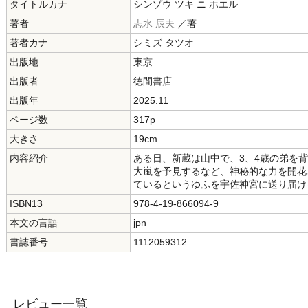
タイトルカナ
シンゾウ ツキ ニ ホエル
著者
志水 辰夫
／著
著者カナ
シミズ タツオ
出版地
東京
出版者
徳間書店
出版年
2025.11
ページ数
317p
大きさ
19cm
内容紹介
ある日、新蔵は山中で、3、4歳の弟を
大嵐を予見するなど、神秘的な力を開花
ているというゆふを宇佐神宮に送り届け
ISBN13
978-4-19-866094-9
本文の言語
jpn
書誌番号
1112059312
レビュー一覧