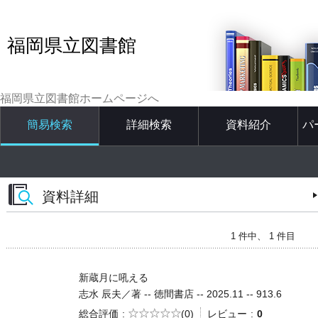
福岡県立図書館
福岡県立図書館ホームページへ
簡易検索
詳細検索
資料紹介
パ
資料詳細
1 件中、 1 件目
新蔵月に吼える
志水 辰夫／著 -- 徳間書店 -- 2025.11 -- 913.6
5段階評価
総合評価
(0)
レビュー
0