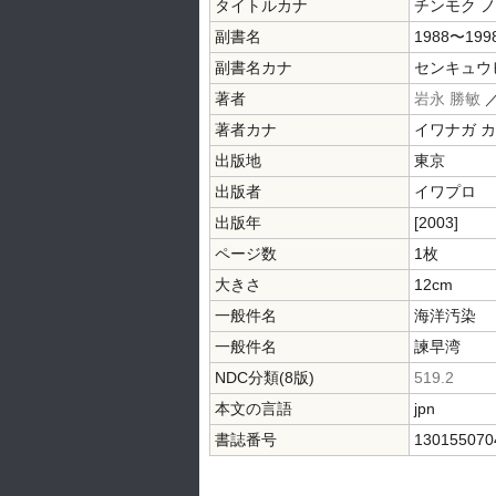
タイトルカナ
チンモク ノ
副書名
1988〜19
副書名カナ
センキュウ
著者
岩永 勝敏
著者カナ
イワナガ 
出版地
東京
出版者
イワプロ
出版年
[2003]
ページ数
1枚
大きさ
12cm
一般件名
海洋汚染
一般件名
諫早湾
NDC分類(8版)
519.2
本文の言語
jpn
書誌番号
130155070