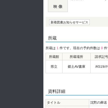
の0.0
新着図書お知らせサービス
所蔵
所蔵は
1
件です。現在の予約件数は
0
件
所蔵館
所蔵場所
請求記
県立
郷土AV書庫
/K519//ﾁ
資料詳細
タイトル
沈黙の葬送