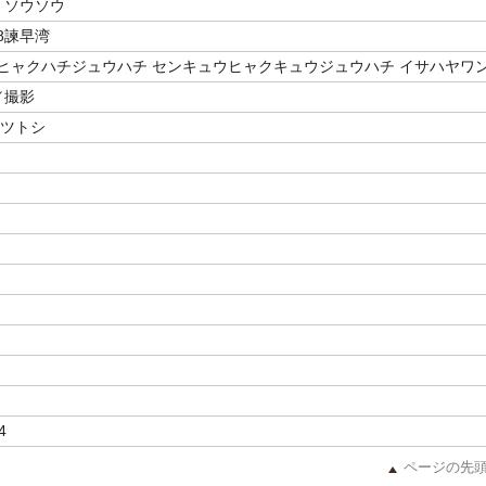
 ソウソウ
98諫早湾
ヒャクハチジュウハチ センキュウヒャクキュウジュウハチ イサハヤワ
／撮影
カツトシ
4
ページの先