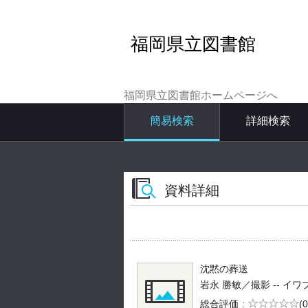
福岡県立図書館
福岡県立図書館ホームページへ
簡易検索
詳細検索
資料詳細
沈黙の葬送
岩永 勝敏／撮影 -- イワプロ -
5段階評価
総合評価
(0