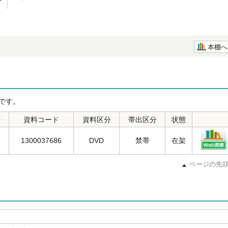
本棚へ
です。
号
資料コード
資料区分
帯出区分
状態
1300037686
DVD
禁帯
在架
ページの先