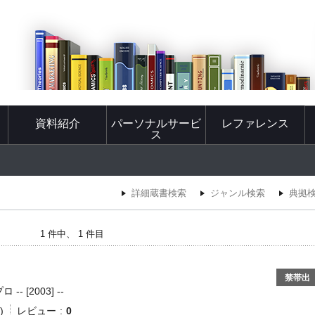
資料紹介
パーソナルサービ
レファレンス
ス
詳細蔵書検索
ジャンル検索
典拠
1 件中、 1 件目
禁帯出
- [2003] --
)
レビュー
0