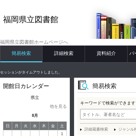
福岡県立図書館
福岡県立図書館ホームページへ
簡易検索
詳細検索
資料紹介
パ
セッションがタイムアウトしました。
簡易検索
開館日カレンダー
県立
キーワードで検索ができます
他を見る
8月
日
月
火
水
木
金
土
詳細蔵書検索
ジャンル
1