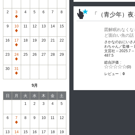
2
3
4
5
6
7
8
「（青少年）夜
通
常
9
10
11
12
13
14
15
図解眠れなくな
休
通
ど面白い魚の話
館
常
16
17
18
19
20
21
22
さかなのおにいさ
休
通
わちゃん／監修 --
館
文芸社 -- 2025.7 --
常
23
24
25
26
27
28
29
487.5
休
通
総合評価
館
常
5段階評価の
(0)
30
31
0.0
休
レビュー
0
通
館
常
9月
休
館
日
月
火
水
木
金
土
1
2
3
4
5
6
7
8
9
10
11
12
通
常
13
14
15
16
17
18
19