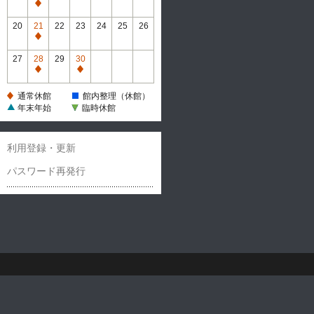
休
通
館
常
20
21
22
23
24
25
26
休
通
館
常
27
28
29
30
休
通
通
館
常
常
通常休館
館内整理（休館）
休
休
年末年始
臨時休館
館
館
利用登録・更新
パスワード再発行