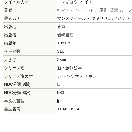
タイトルカナ
ニンギョウ ノ イエ
著者
K.マンスフィールド
／原作,
藤沢 友一
著者カナ
マンスフイールド キヤサリン,フジサワ
出版地
東京
出版者
岩崎書店
出版年
1981.8
ページ数
31p
大きさ
25cm
シリーズ名
新・創作絵本
シリーズ名カナ
シン ソウサク エホン
NDC分類(8版)
E
NDC分類(8版)
933
本文の言語
jpn
書誌番号
1104978356