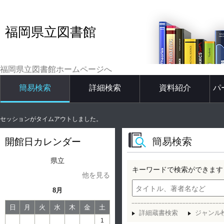
福岡県立図書館
福岡県立図書館ホームページへ
簡易検索
詳細検索
資料紹介
パ
セッションがタイムアウトしました。
簡易検索
開館日カレンダー
県立
キーワードで検索ができます
他を見る
8月
日
月
火
水
木
金
土
詳細蔵書検索
ジャンル
1