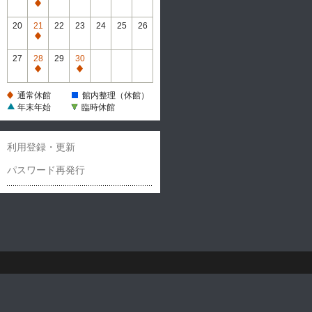
休
通
館
常
20
21
22
23
24
25
26
休
通
館
常
27
28
29
30
休
通
通
館
常
常
通常休館
館内整理（休館）
休
休
年末年始
臨時休館
館
館
利用登録・更新
パスワード再発行