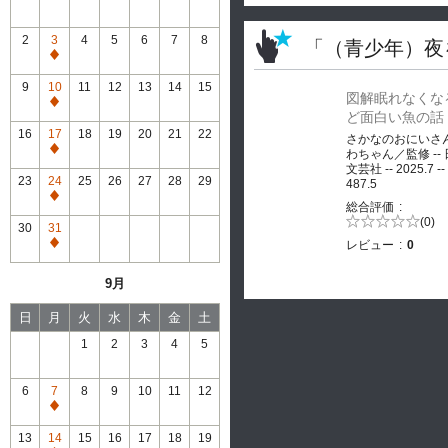
2
3
4
5
6
7
8
「（青少年）夜
通
常
9
10
11
12
13
14
15
図解眠れなくな
休
通
ど面白い魚の話
館
常
16
17
18
19
20
21
22
さかなのおにいさ
休
通
わちゃん／監修 --
館
文芸社 -- 2025.7 --
常
23
24
25
26
27
28
29
487.5
休
通
総合評価
館
常
5段階評価の
(0)
30
31
0.0
休
レビュー
0
通
館
常
9月
休
館
日
月
火
水
木
金
土
1
2
3
4
5
6
7
8
9
10
11
12
通
常
13
14
15
16
17
18
19